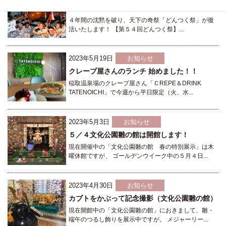
第５４回 どんつく祭
４年間の沈黙を破り、天下の奇祭「どんつく祭」が復
活いたします！ 【第５４回どんつく祭】...
2023年5月19日
お知らせ
クレープ屋さんのランチ 始めました！！
稲取温泉場のクレープ屋さん「ＣREPE＆DRINK
TATENOICHI」で今週から平日限定（火、水...
2023年5月3日
お知らせ
５／４文化公園雛の館は開館します！
現在開催中の「文化公園雛の館 春の特別展示」は木
曜休館ですが、 ゴールデンウイーク中の５月４日...
2023年4月30日
お知らせ
カブトをかぶって記念撮影（文化公園雛の館）
現在開館中の「文化公園雛の館」におきまして、雛・
端午のつるし飾りを展示中ですが。 メジャーリー...