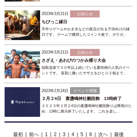
2023年3月21日
お知らせ
ちびっこ縁日
手作りゲームやかき氷などの夜店が出る子供向けの縁
日です。 ゲームで獲得したコイン５枚で、ガラガ...
2023年3月21日
お知らせ
さざえ・あわびのつかみ捕り大会
稲取温泉で３０年以上続いている夏恒例の人気のイベ
ントです。 直前に撒いたサザエをひとり２個まで...
2023年2月24日
イベント情報
２月２4日 素盞鳴神社雛段飾 13時終了
２０２３年２月２4日の素盞鳴神社雛段飾りは降雨のた
め、13時に展示終了いたします。 これを楽し...
最初
|
前へ
|
1
|
2
|
3
|
4
|
5
|
6
|
次へ
|
最後