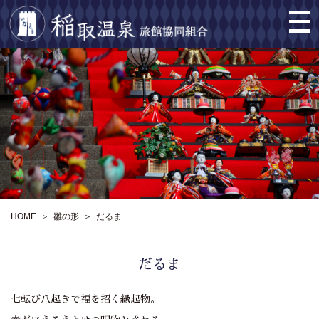
コ
ナ
ン
ビ
テ
ゲ
ン
ー
ツ
シ
へ
ョ
ス
ン
キ
に
ッ
移
プ
動
HOME
雛の形
だるま
だるま
七転び八起きで福を招く縁起物。