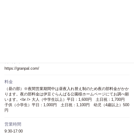
住所
〒413-0231
静岡県伊東市富戸1090
Googleマップへ＞
電話
0557-51-1122
公式サイト
https://granpal.com/
料金
（昼の部）※夜間営業期間中は昼夜入れ替え制のため夜の部料金がかか
ります。夜の部料金は伊豆ぐらんぱる公園様ホームページにてお調べ願
います。<br /> 大人（中学生以上）平日：1,600円 土日祝：1,700円
子供（小学生）平日：1,000円 土日祝：1,100円 幼児（4歳以上）500
円
営業時間
9:30-17:00